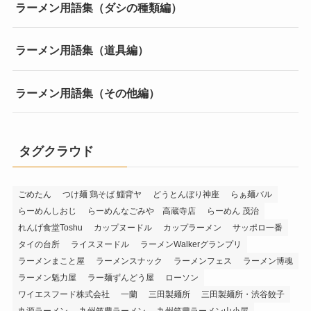
ラーメン用語集（ダシの種類編）
ラーメン用語集（道具編）
ラーメン用語集（その他編）
タグクラウド
ごめたん
つけ麺 鶏そば 鯔背ヤ
どうとんぼり神座
らぁ麺バル
らーめんしおじ
らーめんなごみや 高蔵寺店
らーめん 茂治
れんげ食堂Toshu
カップヌードル
カップラーメン
サッポロ一番
タイの台所
ライスヌードル
ラーメンWalkerグランプリ
ラーメンまこと屋
ラーメンスナック
ラーメンフェス
ラーメン博魂
ラーメン魁力屋
ラー麺ずんどう屋
ローソン
ワイエスフード株式会社
一蘭
三田製麺所
三田製麺所・渋谷餃子
丸源ラーメン
九州筑豊ラーメン
九州筑豊ラーメン山小屋