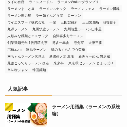
タイの台所
ライスヌードル
ラーメンWalkerグランプリ
ラーメンまこと屋
ラーメンスナック
ラーメンフェス
ラーメン博魂
ラーメン魁力屋
ラー麺ずんどう屋
ローソン
ワイエスフード株式会社
一蘭
三田製麺所
三田製麺所・渋谷餃子
丸源ラーメン
九州筑豊ラーメン
九州筑豊ラーメン山小屋
人類みな麺類とエスサワダ
会津喜多方ラーメン
創業麺類元年 1代目猿肉亭
博多一幸舎
壱角家
大阪王将
宅麺.com
家系ラーメン
帆のるぐらんで心斎橋
幸ちゃんラーメン伏見店
新御茶ノ水 萬龍
新潟らーめん 無尽蔵
最強こってりラーメン 炎者
来来亭
東京環七ラーメン じょっぱり
辛味噌ジャン
韓国麺類
人気記事
ラーメン用語集（ラーメンの系統
編）