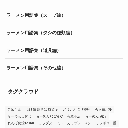
ラーメン用語集（スープ編）
ラーメン用語集（ダシの種類編）
ラーメン用語集（道具編）
ラーメン用語集（その他編）
タグクラウド
ごめたん
つけ麺 鶏そば 鯔背ヤ
どうとんぼり神座
らぁ麺バル
らーめんしおじ
らーめんなごみや 高蔵寺店
らーめん 茂治
れんげ食堂Toshu
カップヌードル
カップラーメン
サッポロ一番