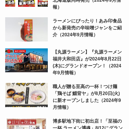
北海道版同時発売（2024年9月情
報）
ラーメンにぴったり！あみ印食品
から新発売の辛味噌ジャンをご紹
介（2024年9月情報）
【丸源ラーメン】『丸源ラーメン
福井大和田店』が2024年8月22日
(木)にグランドオープン！（2024
年9月情報）
職人が贈る至高の一杯！つけ麺
「鶏そば 鯔背ヤ」が8月20日(火)
に新オープンしました（2024年9
月情報）
博多駅地下街に初出店！「至福の
一杯 ラーメン博魂」8/12にグラン