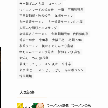
ラー麺ずんどう屋
ローソン
ワイエスフード株式会社
一蘭
三田製麺所
三田製麺所・渋谷餃子
丸源ラーメン
九州筑豊ラーメン
九州筑豊ラーメン山小屋
人類みな麺類とエスサワダ
会津喜多方ラーメン
創業麺類元年 1代目猿肉亭
博多一幸舎
壱角家
大阪王将
宅麺.com
家系ラーメン
帆のるぐらんで心斎橋
幸ちゃんラーメン伏見店
新御茶ノ水 萬龍
新潟らーめん 無尽蔵
最強こってりラーメン 炎者
来来亭
東京環七ラーメン じょっぱり
辛味噌ジャン
韓国麺類
人気記事
ラーメン用語集（ラーメンの系