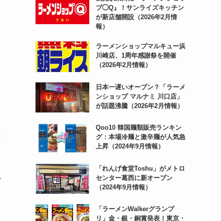
プ◯Q』！サンライズキッチン
が新店舗開設（2026年2月情
報）
ラーメンショップマルキュー浜
川崎店、1周年感謝祭を開催
（2026年2月情報）
日本一遅いオープン？「ラーメ
ンショップ マルナミ 川口店」
が話題沸騰（2026年2月情報）
Qoo10 韓国麺類販売ランキン
な
グ：本場冷麺と激辛麺が人気急
上昇（2024年9月情報）
「れんげ食堂Toshu」がメトロ
心
センター葛西に新オープン
（2024年9月情報）
「ラーメンWalkerグランプ
リ」金・銀・銅賞発表！東京・