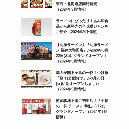
東海・北海道版同時発売
（2024年9月情報）
ラーメンにぴったり！あみ印食
品から新発売の辛味噌ジャンを
ご紹介（2024年9月情報）
【丸源ラーメン】『丸源ラーメ
ン 福井大和田店』が2024年8月
22日(木)にグランドオープン！
（2024年9月情報）
職人が贈る至高の一杯！つけ麺
「鶏そば 鯔背ヤ」が8月20日
(火)に新オープンしました
（2024年9月情報）
博多駅地下街に初出店！「至福
の一杯 ラーメン博魂」8/12に
グランドオープン（2024年9月
情報）