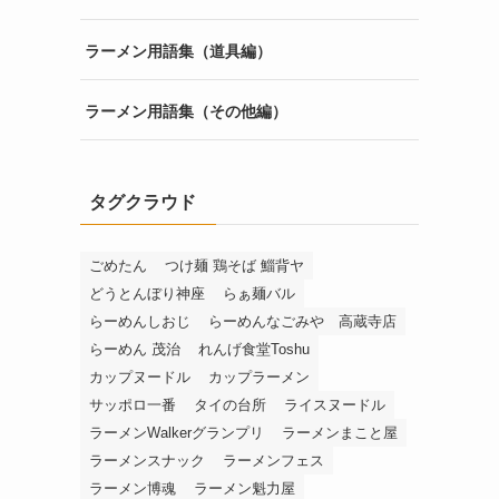
ラーメン用語集（道具編）
ラーメン用語集（その他編）
タグクラウド
ごめたん
つけ麺 鶏そば 鯔背ヤ
どうとんぼり神座
らぁ麺バル
らーめんしおじ
らーめんなごみや 高蔵寺店
らーめん 茂治
れんげ食堂Toshu
カップヌードル
カップラーメン
サッポロ一番
タイの台所
ライスヌードル
ラーメンWalkerグランプリ
ラーメンまこと屋
ラーメンスナック
ラーメンフェス
ラーメン博魂
ラーメン魁力屋