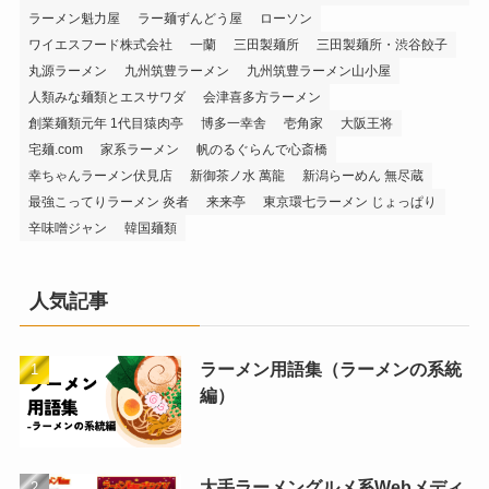
ラーメン魁力屋
ラー麺ずんどう屋
ローソン
ワイエスフード株式会社
一蘭
三田製麺所
三田製麺所・渋谷餃子
丸源ラーメン
九州筑豊ラーメン
九州筑豊ラーメン山小屋
人類みな麺類とエスサワダ
会津喜多方ラーメン
創業麺類元年 1代目猿肉亭
博多一幸舎
壱角家
大阪王将
宅麺.com
家系ラーメン
帆のるぐらんで心斎橋
幸ちゃんラーメン伏見店
新御茶ノ水 萬龍
新潟らーめん 無尽蔵
最強こってりラーメン 炎者
来来亭
東京環七ラーメン じょっぱり
辛味噌ジャン
韓国麺類
人気記事
ラーメン用語集（ラーメンの系統
編）
大手ラーメングルメ系Webメディ