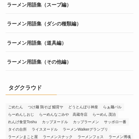
ラーメン用語集（スープ編）
ラーメン用語集（ダシの種類編）
ラーメン用語集（道具編）
ラーメン用語集（その他編）
タグクラウド
ごめたん
つけ麺 鶏そば 鯔背ヤ
どうとんぼり神座
らぁ麺バル
らーめんしおじ
らーめんなごみや 高蔵寺店
らーめん 茂治
れんげ食堂Toshu
カップヌードル
カップラーメン
サッポロ一番
タイの台所
ライスヌードル
ラーメンWalkerグランプリ
ラーメンまこと屋
ラーメンスナック
ラーメンフェス
ラーメン博魂