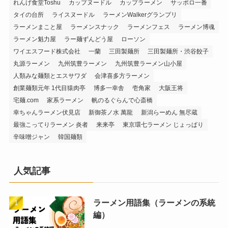
れんげ食堂Toshu
カップヌードル
カップラーメン
サッポロ一番
タイの台所
ライスヌードル
ラーメンWalkerグランプリ
ラーメンまこと屋
ラーメンスナック
ラーメンフェス
ラーメン博魂
ラーメン魁力屋
ラー麺ずんどう屋
ローソン
ワイエスフード株式会社
一蘭
三田製麺所
三田製麺所・渋谷餃子
丸源ラーメン
九州筑豊ラーメン
九州筑豊ラーメン山小屋
人類みな麺類とエスサワダ
会津喜多方ラーメン
創業麺類元年 1代目猿肉亭
博多一幸舎
壱角家
大阪王将
宅麺.com
家系ラーメン
帆のるぐらんで心斎橋
幸ちゃんラーメン伏見店
新御茶ノ水 萬龍
新潟らーめん 無尽蔵
最強こってりラーメン 炎者
来来亭
東京環七ラーメン じょっぱり
辛味噌ジャン
韓国麺類
人気記事
ラーメン用語集（ラーメンの系統
編）