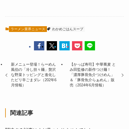
ラーメン業界ニュース
わかめごはんスープ
新メニュー登場！らーめん
【かっぱ寿司】中華蕎麦 と
風伯の「冷し担々麺」贅沢
み田監修の新作つけ麺！
な野菜トッピングと進化し
「濃厚豚骨魚介つけめん」
たピリ辛ごまダレ（202年6
＆「豚骨魚介らぁめん」販
月情報）
売（2024年6月情報）
関連記事