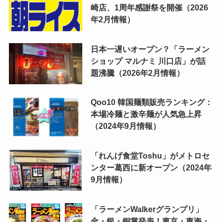
崎店、1周年感謝祭を開催（2026
年2月情報）
日本一遅いオープン？「ラーメン
ショップ マルナミ 川口店」が話
題沸騰（2026年2月情報）
Qoo10 韓国麺類販売ランキング：
本場冷麺と激辛麺が人気急上昇
（2024年9月情報）
「れんげ食堂Toshu」がメトロセ
ンター葛西に新オープン（2024年
9月情報）
「ラーメンWalkerグランプリ」
金・銀・銅賞発表！東京・東海・