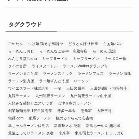
タグクラウド
ごめたん
つけ麺 鶏そば 鯔背ヤ
どうとんぼり神座
らぁ麺バル
らーめんしおじ
らーめんなごみや 高蔵寺店
らーめん 茂治
れんげ食堂Toshu
カップヌードル
カップラーメン
サッポロ一番
タイの台所
ライスヌードル
ラーメンWalkerグランプリ
ラーメンまこと屋
ラーメンスナック
ラーメンフェス
ラーメン博魂
ラーメン魁力屋
ラー麺ずんどう屋
ローソン
ワイエスフード株式会社
一蘭
三田製麺所
三田製麺所・渋谷餃子
丸源ラーメン
九州筑豊ラーメン
九州筑豊ラーメン山小屋
人類みな麺類とエスサワダ
会津喜多方ラーメン
創業麺類元年 1代目猿肉亭
博多一幸舎
壱角家
大阪王将
宅麺.com
家系ラーメン
帆のるぐらんで心斎橋
幸ちゃんラーメン伏見店
新御茶ノ水 萬龍
新潟らーめん 無尽蔵
最強こってりラーメン 炎者
来来亭
東京環七ラーメン じょっぱり