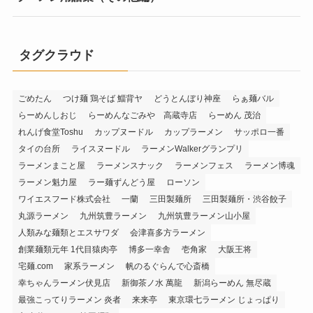
タグクラウド
ごめたん
つけ麺 鶏そば 鯔背ヤ
どうとんぼり神座
らぁ麺バル
らーめんしおじ
らーめんなごみや 高蔵寺店
らーめん 茂治
れんげ食堂Toshu
カップヌードル
カップラーメン
サッポロ一番
タイの台所
ライスヌードル
ラーメンWalkerグランプリ
ラーメンまこと屋
ラーメンスナック
ラーメンフェス
ラーメン博魂
ラーメン魁力屋
ラー麺ずんどう屋
ローソン
ワイエスフード株式会社
一蘭
三田製麺所
三田製麺所・渋谷餃子
丸源ラーメン
九州筑豊ラーメン
九州筑豊ラーメン山小屋
人類みな麺類とエスサワダ
会津喜多方ラーメン
創業麺類元年 1代目猿肉亭
博多一幸舎
壱角家
大阪王将
宅麺.com
家系ラーメン
帆のるぐらんで心斎橋
幸ちゃんラーメン伏見店
新御茶ノ水 萬龍
新潟らーめん 無尽蔵
最強こってりラーメン 炎者
来来亭
東京環七ラーメン じょっぱり