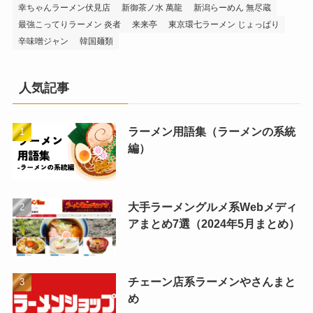
幸ちゃんラーメン伏見店
新御茶ノ水 萬龍
新潟らーめん 無尽蔵
最強こってりラーメン 炎者
来来亭
東京環七ラーメン じょっぱり
辛味噌ジャン
韓国麺類
人気記事
ラーメン用語集（ラーメンの系統
編）
大手ラーメングルメ系Webメディ
アまとめ7選（2024年5月まとめ）
チェーン店系ラーメンやさんまと
め