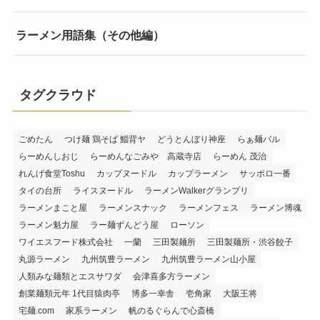
ラーメン用語集（その他編）
タグクラウド
ごめたん
つけ麺 鶏そば 鯔背ヤ
どうとんぼり神座
らぁ麺バル
らーめんしおじ
らーめんなごみや 高蔵寺店
らーめん 茂治
れんげ食堂Toshu
カップヌードル
カップラーメン
サッポロ一番
タイの台所
ライスヌードル
ラーメンWalkerグランプリ
ラーメンまこと屋
ラーメンスナック
ラーメンフェス
ラーメン博魂
ラーメン魁力屋
ラー麺ずんどう屋
ローソン
ワイエスフード株式会社
一蘭
三田製麺所
三田製麺所・渋谷餃子
丸源ラーメン
九州筑豊ラーメン
九州筑豊ラーメン山小屋
人類みな麺類とエスサワダ
会津喜多方ラーメン
創業麺類元年 1代目猿肉亭
博多一幸舎
壱角家
大阪王将
宅麺.com
家系ラーメン
帆のるぐらんで心斎橋