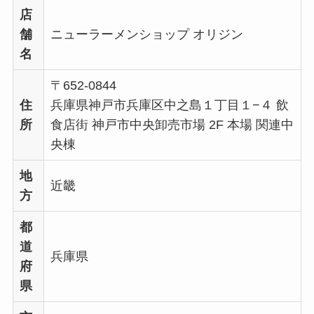
店
舗
ニューラーメンショップ オリジン
名
〒652-0844
住
兵庫県神戸市兵庫区中之島１丁目１−４ 飲
所
食店街 神戸市中央卸売市場 2F 本場 関連中
央棟
地
近畿
方
都
道
兵庫県
府
県