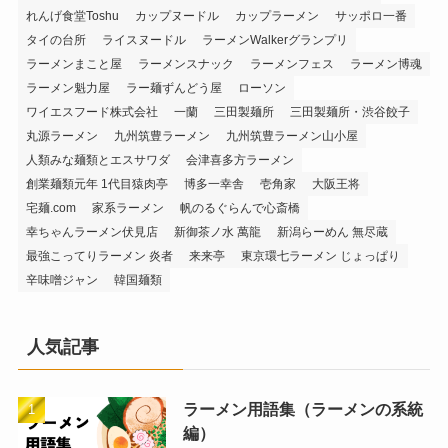
れんげ食堂Toshu
カップヌードル
カップラーメン
サッポロ一番
タイの台所
ライスヌードル
ラーメンWalkerグランプリ
ラーメンまこと屋
ラーメンスナック
ラーメンフェス
ラーメン博魂
ラーメン魁力屋
ラー麺ずんどう屋
ローソン
ワイエスフード株式会社
一蘭
三田製麺所
三田製麺所・渋谷餃子
丸源ラーメン
九州筑豊ラーメン
九州筑豊ラーメン山小屋
人類みな麺類とエスサワダ
会津喜多方ラーメン
創業麺類元年 1代目猿肉亭
博多一幸舎
壱角家
大阪王将
宅麺.com
家系ラーメン
帆のるぐらんで心斎橋
幸ちゃんラーメン伏見店
新御茶ノ水 萬龍
新潟らーめん 無尽蔵
最強こってりラーメン 炎者
来来亭
東京環七ラーメン じょっぱり
辛味噌ジャン
韓国麺類
人気記事
ラーメン用語集（ラーメンの系統
編）