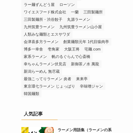
ラー麺ずんどう屋
ローソン
ワイエスフード株式会社
一蘭
三田製麺所
三田製麺所・渋谷餃子
丸源ラーメン
九州筑豊ラーメン
九州筑豊ラーメン山小屋
人類みな麺類とエスサワダ
会津喜多方ラーメン
創業麺類元年 1代目猿肉亭
博多一幸舎
壱角家
大阪王将
宅麺.com
家系ラーメン
帆のるぐらんで心斎橋
幸ちゃんラーメン伏見店
新御茶ノ水 萬龍
新潟らーめん 無尽蔵
最強こってりラーメン 炎者
来来亭
東京環七ラーメン じょっぱり
辛味噌ジャン
韓国麺類
人気記事
ラーメン用語集（ラーメンの系