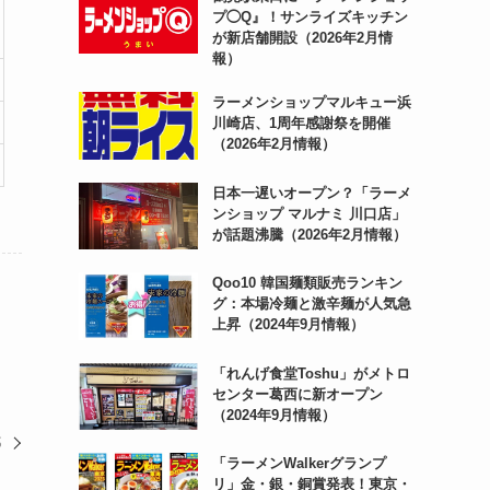
プ◯Q』！サンライズキッチン
が新店舗開設（2026年2月情
報）
ラーメンショップマルキュー浜
川崎店、1周年感謝祭を開催
（2026年2月情報）
日本一遅いオープン？「ラーメ
ンショップ マルナミ 川口店」
が話題沸騰（2026年2月情報）
Qoo10 韓国麺類販売ランキン
グ：本場冷麺と激辛麺が人気急
上昇（2024年9月情報）
「れんげ食堂Toshu」がメトロ
センター葛西に新オープン
（2024年9月情報）
都
「ラーメンWalkerグランプ
リ」金・銀・銅賞発表！東京・