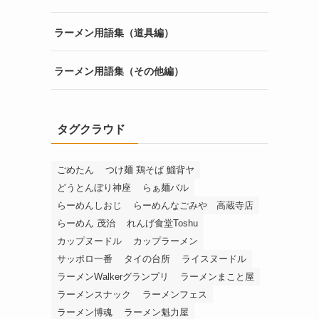
ラーメン用語集（道具編）
ラーメン用語集（その他編）
タグクラウド
ごめたん
つけ麺 鶏そば 鯔背ヤ
どうとんぼり神座
らぁ麺バル
らーめんしおじ
らーめんなごみや 高蔵寺店
らーめん 茂治
れんげ食堂Toshu
カップヌードル
カップラーメン
サッポロ一番
タイの台所
ライスヌードル
ラーメンWalkerグランプリ
ラーメンまこと屋
ラーメンスナック
ラーメンフェス
ラーメン博魂
ラーメン魁力屋