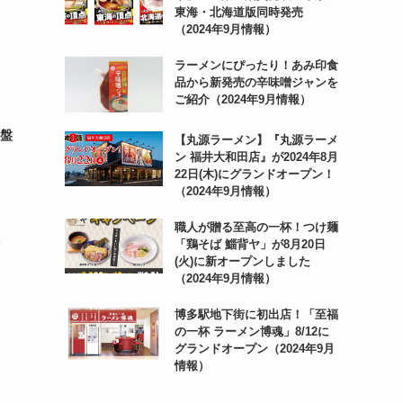
東海・北海道版同時発売
（2024年9月情報）
ラーメンにぴったり！あみ印食
品から新発売の辛味噌ジャンを
ご紹介（2024年9月情報）
常盤
【丸源ラーメン】『丸源ラーメ
ン 福井大和田店』が2024年8月
22日(木)にグランドオープン！
（2024年9月情報）
職人が贈る至高の一杯！つけ麺
「鶏そば 鯔背ヤ」が8月20日
(火)に新オープンしました
（2024年9月情報）
博多駅地下街に初出店！「至福
の一杯 ラーメン博魂」8/12に
グランドオープン（2024年9月
情報）