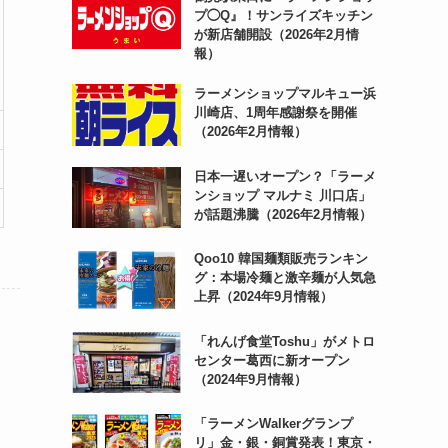
プ◯Q』！サンライズキッチン
が新店舗開設（2026年2月情
報）
ラーメンショップマルキュー浜
川崎店、1周年感謝祭を開催
（2026年2月情報）
日本一遅いオープン？「ラーメ
ンショップ マルナミ 川口店」
が話題沸騰（2026年2月情報）
Qoo10 韓国麺類販売ランキン
グ：本場冷麺と激辛麺が人気急
上昇（2024年9月情報）
「れんげ食堂Toshu」がメトロ
センター葛西に新オープン
（2024年9月情報）
「ラーメンWalkerグランプ
リ」金・銀・銅賞発表！東京・