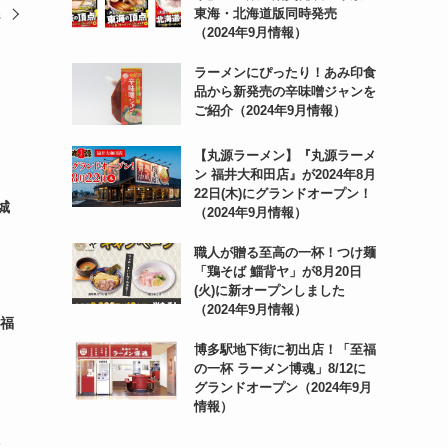
県
東海・北海道版同時発売
（2024年9月情報）
ラーメンにぴったり！あみ印食
品から新発売の辛味噌ジャンを
ご紹介（2024年9月情報）
【丸源ラーメン】『丸源ラーメ
ン 福井大和田店』が2024年8月
22日(木)にグランドオープン！
城
（2024年9月情報）
職人が贈る至高の一杯！つけ麺
「鶏そば 鯔背ヤ」が8月20日
(火)に新オープンしました
（2024年9月情報）
：福
博多駅地下街に初出店！「至福
の一杯 ラーメン博魂」8/12に
グランドオープン（2024年9月
情報）