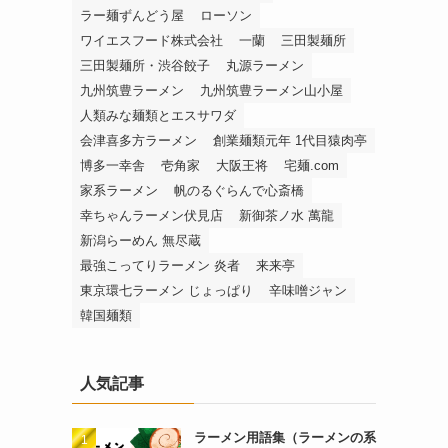
ラー麺ずんどう屋
ローソン
ワイエスフード株式会社
一蘭
三田製麺所
三田製麺所・渋谷餃子
丸源ラーメン
九州筑豊ラーメン
九州筑豊ラーメン山小屋
人類みな麺類とエスサワダ
会津喜多方ラーメン
創業麺類元年 1代目猿肉亭
博多一幸舎
壱角家
大阪王将
宅麺.com
家系ラーメン
帆のるぐらんで心斎橋
幸ちゃんラーメン伏見店
新御茶ノ水 萬龍
新潟らーめん 無尽蔵
最強こってりラーメン 炎者
来来亭
東京環七ラーメン じょっぱり
辛味噌ジャン
韓国麺類
人気記事
ラーメン用語集（ラーメンの系