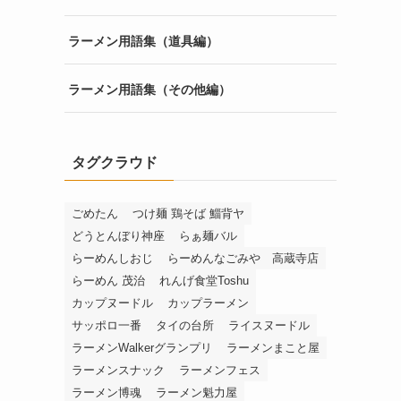
ラーメン用語集（道具編）
ラーメン用語集（その他編）
タグクラウド
ごめたん
つけ麺 鶏そば 鯔背ヤ
どうとんぼり神座
らぁ麺バル
らーめんしおじ
らーめんなごみや 高蔵寺店
らーめん 茂治
れんげ食堂Toshu
カップヌードル
カップラーメン
サッポロ一番
タイの台所
ライスヌードル
ラーメンWalkerグランプリ
ラーメンまこと屋
ラーメンスナック
ラーメンフェス
ラーメン博魂
ラーメン魁力屋